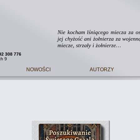
Nie kocham lśniącego miecza za ost
jej chyżość ani żołnierza za wojenn
miecze, strzały i żołnierze…
92 308 776
ch 9
Nowości
Autorzy