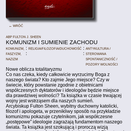
← Wróć
abp Fulton J. Sheen
KOMUNIZM I SUMIENIE ZACHODU
Komunizm,
:
Religia/filozofia/duchowość
:
Antykultura /
faszyzm,
:
:
sterowana
nazizm
spontaniczność /
pozory wolności
Nowe oblicza totalitaryzmu
Co nas czeka, kiedy całkowicie wyrzucimy Boga z
naszego świata? Kto zajmie Jego miejsce? Czy w
świecie, który powstanie zgodnie z obietnicami
współczesnych dyktatorów i ideologów będzie miejsce
dla prawdziwej wolności? Ta książka w czasie trwającej
wojny jest wstrząsem dla naszych sumień.
Arcybiskup Fulton Sheen, wybitny duchowny katolicki,
filozof i apologeta, w przenikliwy sposób na przykładzie
komunizmu pokazuje czytelnikom, jak współczesne
„postępowe” ideologie zagrażają fundamentom naszego
świata. Ta książka jest szokującą i proroczą wizją