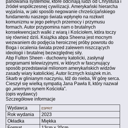
panowania systemów, które odcinają ludzi od Chrystusa i
źródeł współczesnej cywilizacji. Amerykański hierarcha
wyjaśnia, w jaki sposób negowanie chrześcijańskiego
fundamentu naszego świata wpłynęło na rozkwit
komunizmu w jego pełnych przemocy i przymusu
formach. Autor przypomina nam o brutalnych
konsekwencjach walki z wiarą i Kościołem, która toczy
się również dziś. Książka abpa Sheena jest mocnym
wezwaniem do podjęcia heroicznej próby powrotu do
Boga i ocalenia świata przed zalewem niszczących
ideologii i brutalnej bezwzględnej siły.
Abp Fulton Sheen - duchowny katolicki, zasłynął
programami telewizyjnymi, w których w fascynujący
sposób przedstawiał milionom amerykańskich widzów
zasady wiary katolickiej. Autor licznych książek m.in.
Skarb w glinianym naczyniu, Idź do nieba, W górę serca.
Cieszył się wielką sympatią Jana Pawła II, który nazwał
go „wiernym synem Kościoła”.
(opis wydawcy)
Szczegółowe informacje
Wydawca
Esprit
Rok wydania
2023
Okładka
Miękka
Format
13cm x 20cm