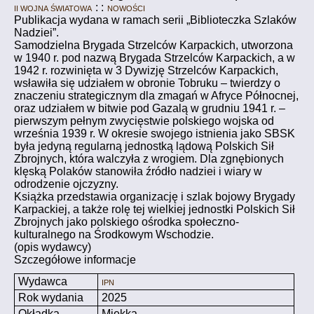
II Wojna Światowa
: :
NOWOŚCI
Publikacja wydana w ramach serii „Biblioteczka Szlaków
Nadziei”.
Samodzielna Brygada Strzelców Karpackich, utworzona
w 1940 r. pod nazwą Brygada Strzelców Karpackich, a w
1942 r. rozwinięta w 3 Dywizję Strzelców Karpackich,
wsławiła się udziałem w obronie Tobruku – twierdzy o
znaczeniu strategicznym dla zmagań w Afryce Północnej,
oraz udziałem w bitwie pod Gazalą w grudniu 1941 r. –
pierwszym pełnym zwycięstwie polskiego wojska od
września 1939 r. W okresie swojego istnienia jako SBSK
była jedyną regularną jednostką lądową Polskich Sił
Zbrojnych, która walczyła z wrogiem. Dla zgnębionych
klęską Polaków stanowiła źródło nadziei i wiary w
odrodzenie ojczyzny.
Książka przedstawia organizację i szlak bojowy Brygady
Karpackiej, a także rolę tej wielkiej jednostki Polskich Sił
Zbrojnych jako polskiego ośrodka społeczno-
kulturalnego na Środkowym Wschodzie.
(opis wydawcy)
Szczegółowe informacje
Wydawca
IPN
Rok wydania
2025
Okładka
Miękka