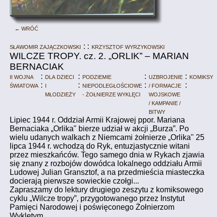
← Wróć
Sławomir Zajączkowski
: :
Krzysztof Wyrzykowski
WILCZE TROPY. cz. 2. „ORLIK” – MARIAN
BERNACIAK
II Wojna
:
Dla dzieci
:
Podziemie
:
Uzbrojenie
:
Komiksy
Światowa
:
i
:
niepodległościowe
:
/ formacje
:
młodzieży
- Żołnierze Wyklęci
wojskowe
/ kampanie /
bitwy
Lipiec 1944 r. Oddział Armii Krajowej ppor. Mariana
Bernaciaka „Orlika" bierze udział w akcji „Burza”. Po
wielu udanych walkach z Niemcami żołnierze „Orlika" 25
lipca 1944 r. wchodzą do Ryk, entuzjastycznie witani
przez mieszkańców. Tego samego dnia w Rykach zjawia
się znany z rozbojów dowódca lokalnego oddziału Armii
Ludowej Julian Gransztof, a na przedmieścia miasteczka
docierają pierwsze sowieckie czołgi...
Zapraszamy do lektury drugiego zeszytu z komiksowego
cyklu „Wilcze tropy”, przygotowanego przez Instytut
Pamięci Narodowej i poświęconego Żołnierzom
Wyklętym.