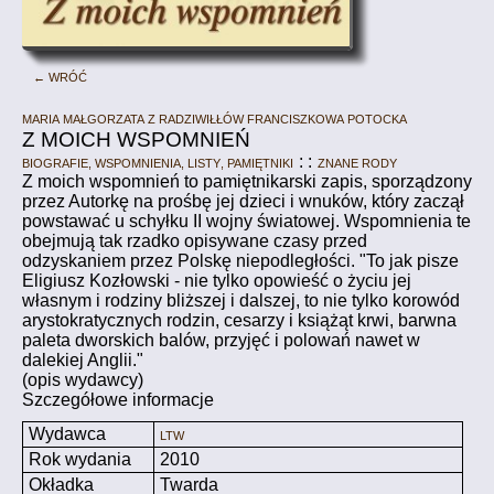
← Wróć
Maria Małgorzata z Radziwiłłów Franciszkowa Potocka
Z MOICH WSPOMNIEŃ
Biografie, wspomnienia, listy, pamiętniki
: :
Znane rody
Z moich wspomnień to pamiętnikarski zapis, sporządzony
przez Autorkę na prośbę jej dzieci i wnuków, który zaczął
powstawać u schyłku II wojny światowej. Wspomnienia te
obejmują tak rzadko opisywane czasy przed
odzyskaniem przez Polskę niepodległości. "To jak pisze
Eligiusz Kozłowski - nie tylko opowieść o życiu jej
własnym i rodziny bliższej i dalszej, to nie tylko korowód
arystokratycznych rodzin, cesarzy i książąt krwi, barwna
paleta dworskich balów, przyjęć i polowań nawet w
dalekiej Anglii."
(opis wydawcy)
Szczegółowe informacje
Wydawca
LTW
Rok wydania
2010
Okładka
Twarda